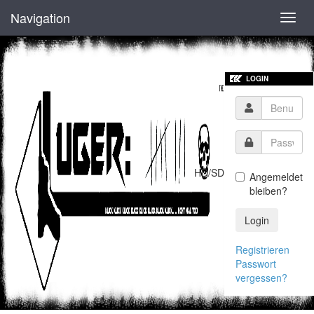
Navigation
Toggl
navig
LOGIN
HD/SD
Angemeldet
bleiben?
Login
Registrieren
Passwort
vergessen?