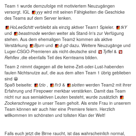
Team 1 wurde demzufolge mit motiviertem Neuzugängen
versorgt. IGL
yyy
wird mit seinen Fähigkeiten die Geschicke
des Teams auf dem Server lenken.
HoLeeSchitt
verbleibt als einzig aktiver Team1 Spieler.
tkY
und
beastmode
werden weiter als Stand-In's zur Verfügung
stehen. Aus dem ehemaligen Team2 kommen als aktive
Verstärkung
Bjurn
und
d-g0
dazu. Weitere Neuzugänge und
Luger-CSGO-Premieren als nicht-deutsche sind
Tyffel
&
Rehflex ,
die ebenfalls Teil des Kernteams bilden.
Team 2 nimmt dagegen all die keine-Zeit-oder-Lust-habenden
faulen Nichtsnutze auf, die aus dem alten Team 1 übrig geblieben
sind 😁
Spaß beiseite:
fzlo
,
f!r3
&
slotten
werden Team2 mit ihrer
Erfahrung und Firepower merkbar verstärken. Damit das Team
nicht nur aus semiaktiven Leuten besteht, wurde zusätzlich
Zockerschnegge
in unser Team geholt. Als erste Frau in unserem
Team können wir auch hier eine Premiere feiern. Herzlich
willkommen im schönsten und tollsten Klan der Welt!
Falls euch jetzt die Birne raucht, ist das wahrscheinlich normal,