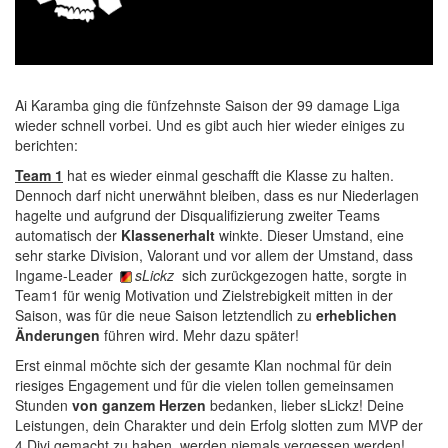
Ai Karamba ging die fünfzehnste Saison der 99 damage Liga
wieder schnell vorbei. Und es gibt auch hier wieder einiges zu
berichten:
Team 1
hat es wieder einmal geschafft die Klasse zu halten.
Dennoch darf nicht unerwähnt bleiben, dass es nur Niederlagen
hagelte und aufgrund der Disqualifizierung zweiter Teams
automatisch der
Klassenerhalt
winkte. Dieser Umstand, eine
sehr starke Division, Valorant und vor allem der Umstand, dass
Ingame-Leader
sLickz
sich zurückgezogen hatte, sorgte in
Team1 für wenig Motivation und Zielstrebigkeit mitten in der
Saison, was für die neue Saison letztendlich zu
erheblichen
Änderungen
führen wird. Mehr dazu später!
Erst einmal möchte sich der gesamte Klan nochmal für dein
riesiges Engagement und für die vielen tollen gemeinsamen
Stunden
von ganzem Herzen
bedanken, lieber sLickz! Deine
Leistungen, dein Charakter und dein Erfolg slotten zum MVP der
4.Divi gemacht zu haben, werden niemals vergessen werden!