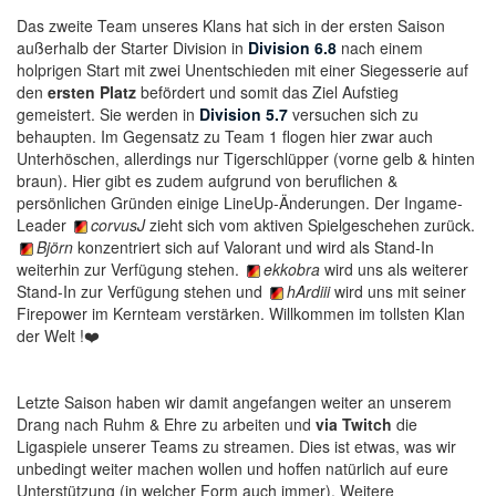
Das zweite Team unseres Klans hat sich in der ersten Saison
außerhalb der Starter Division in
Division 6.8
nach einem
holprigen Start mit zwei Unentschieden mit einer Siegesserie auf
den
ersten Platz
befördert und somit das Ziel Aufstieg
gemeistert. Sie werden in
Division 5.7
versuchen sich zu
behaupten. Im Gegensatz zu Team 1 flogen hier zwar auch
Unterhöschen, allerdings nur Tigerschlüpper (vorne gelb & hinten
braun). Hier gibt es zudem aufgrund von beruflichen &
persönlichen Gründen einige LineUp-Änderungen. Der Ingame-
Leader
corvusJ
zieht sich vom aktiven Spielgeschehen zurück.
Björn
konzentriert sich auf Valorant und wird als Stand-In
weiterhin zur Verfügung stehen.
ekkobra
wird uns als weiterer
Stand-In zur Verfügung stehen und
hArdiii
wird uns mit seiner
Firepower im Kernteam verstärken. Willkommen im tollsten Klan
der Welt !❤️
Letzte Saison haben wir damit angefangen weiter an unserem
Drang nach Ruhm & Ehre zu arbeiten und
via Twitch
die
Ligaspiele unserer Teams zu streamen. Dies ist etwas, was wir
unbedingt weiter machen wollen und hoffen natürlich auf eure
Unterstützung (in welcher Form auch immer). Weitere