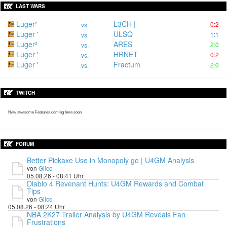
LAST WARS
Luger²
L3CH |
0:2
vs.
Luger '
ULSQ
1:1
vs.
Luger²
ARES
2:0
vs.
Luger '
HRNET
0:2
vs.
Luger '
Fractum
2:0
vs.
TWITCH
New awesome Features coming here soon
FORUM
Better Pickaxe Use in Monopoly go | U4GM Analysis
von
Glico
05.08.26 - 08:41 Uhr
Diablo 4 Revenant Hunts: U4GM Rewards and Combat
Tips
von
Glico
05.08.26 - 08:24 Uhr
NBA 2K27 Trailer Analysis by U4GM Reveals Fan
Frustrations