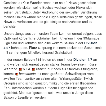
Geschichte (Kein Wunder, wenn hier so oft News geschrieben
werden, wie slotten seine Buchse wechselt oder Kicker sich
seinen Bart stutzt). Unter Androhung der sexuellen Verführung
meines Onkels wurde hier die Luger-Redaktion gezwungen, diese
News zu verfassen und es gibt einiges nachzuholen und zu
berichten:
Unsere Jungs aus dem ersten Team konnten erneut zeigen, dass
Optik und körperliche Schönheit kein Kriterium in der 99damage
Liga sind und konnten sich eine weitere Saison in der
Division
4.27
behaupten.
Platz 6
. sprang in einem packenden Saisonfinale
mit sehr engem Mittelfeld heraus! Gratulation!
In der neuen
Saison #15
treten sie nun in der
Division 4.7
an
und werden sich erneut gegen starke Teams beweisen müssen.
Während
tkY
&
Yankee
nur noch als Stand-In's fungieren,
kommt
beastmode
mit noch größeren Schwellkörper vom
zweiten Team zurück an seiner alten Wirkungsstätte. Twitch-
Groupies sind schon ganz brummig und die ersten fliegenden
Fan-Unterhöschen wurden auf dem Luger-Trainingsgelände
gesichtet. Man darf gespannt sein, was uns die Jungs diese
Saison präsentieren werden!