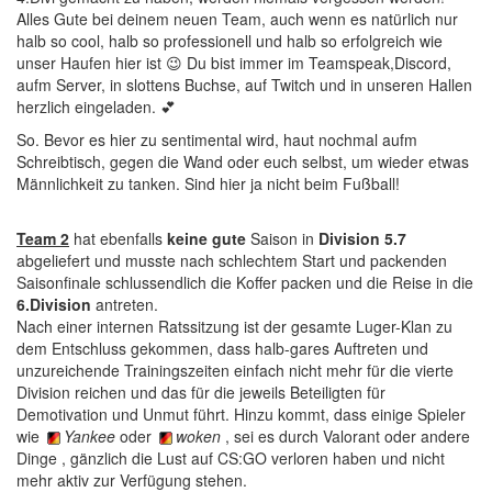
Alles Gute bei deinem neuen Team, auch wenn es natürlich nur
halb so cool, halb so professionell und halb so erfolgreich wie
unser Haufen hier ist 😉 Du bist immer im Teamspeak,Discord,
aufm Server, in slottens Buchse, auf Twitch und in unseren Hallen
herzlich eingeladen. 💕
So. Bevor es hier zu sentimental wird, haut nochmal aufm
Schreibtisch, gegen die Wand oder euch selbst, um wieder etwas
Männlichkeit zu tanken. Sind hier ja nicht beim Fußball!
Team 2
hat ebenfalls
keine gute
Saison in
Division 5.7
abgeliefert und musste nach schlechtem Start und packenden
Saisonfinale schlussendlich die Koffer packen und die Reise in die
6.Division
antreten.
Nach einer internen Ratssitzung ist der gesamte Luger-Klan zu
dem Entschluss gekommen, dass halb-gares Auftreten und
unzureichende Trainingszeiten einfach nicht mehr für die vierte
Division reichen und das für die jeweils Beteiligten für
Demotivation und Unmut führt. Hinzu kommt, dass einige Spieler
wie
Yankee
oder
woken
, sei es durch Valorant oder andere
Dinge , gänzlich die Lust auf CS:GO verloren haben und nicht
mehr aktiv zur Verfügung stehen.