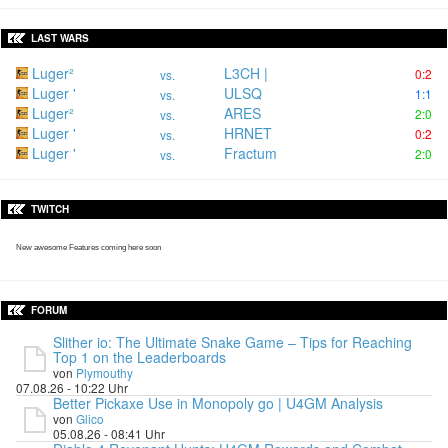
LAST WARS
Luger²
L3CH |
0:2
vs.
Luger '
ULSQ
1:1
vs.
Luger²
ARES
2:0
vs.
Luger '
HRNET
0:2
vs.
Luger '
Fractum
2:0
vs.
TWITCH
New awesome Features coming here soon
FORUM
Slither io: The Ultimate Snake Game – Tips for Reaching
Top 1 on the Leaderboards
von
Plymouthy
07.08.26 - 10:22 Uhr
Better Pickaxe Use in Monopoly go | U4GM Analysis
von
Glico
05.08.26 - 08:41 Uhr