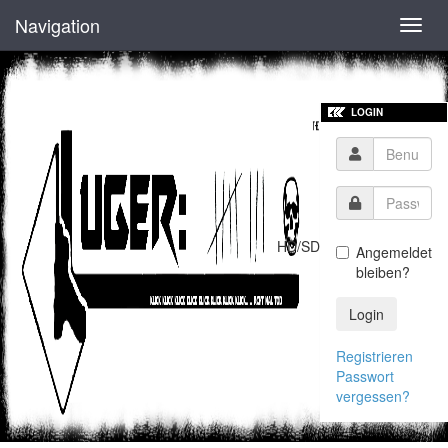
Navigation
Toggl
navig
LOGIN
HD/SD
Angemeldet
bleiben?
Login
Registrieren
Passwort
vergessen?