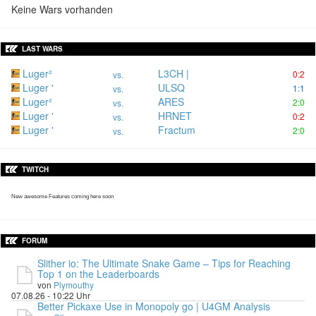
Keine Wars vorhanden
LAST WARS
Luger²
L3CH |
0:2
vs.
Luger '
ULSQ
1:1
vs.
Luger²
ARES
2:0
vs.
Luger '
HRNET
0:2
vs.
Luger '
Fractum
2:0
vs.
TWITCH
New awesome Features coming here soon
FORUM
Slither io: The Ultimate Snake Game – Tips for Reaching
Top 1 on the Leaderboards
von
Plymouthy
07.08.26 - 10:22 Uhr
Better Pickaxe Use in Monopoly go | U4GM Analysis