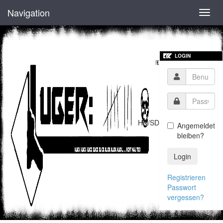
Navigation
Toggl
navig
LOGIN
HD/SD
Angemeldet
bleiben?
Login
Registrieren
Passwort
vergessen?