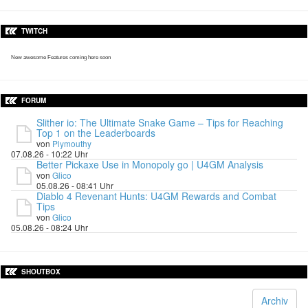
TWITCH
New awesome Features coming here soon
FORUM
Slither io: The Ultimate Snake Game – Tips for Reaching
Top 1 on the Leaderboards
von
Plymouthy
07.08.26 - 10:22 Uhr
Better Pickaxe Use in Monopoly go | U4GM Analysis
von
Glico
05.08.26 - 08:41 Uhr
Diablo 4 Revenant Hunts: U4GM Rewards and Combat
Tips
von
Glico
05.08.26 - 08:24 Uhr
SHOUTBOX
Archiv