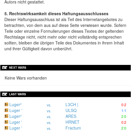
Autors nicht gestattet.
5. Rechtswirksamkeit dieses Haftungsausschlusses
Dieser Haftungsausschluss ist als Teil des Internetangebotes zu
betrachten, von dem aus auf diese Seite verwiesen wurde. Sofern
Teile oder einzelne Formulierungen dieses Textes der geltenden
Rechtslage nicht, nicht mehr oder nicht vollständig entsprechen
sollten, bleiben die übrigen Teile des Dokumentes in ihrem Inhalt
und ihrer Gültigkeit davon unberührt.
NEXT WARS
Keine Wars vorhanden
LAST WARS
Luger²
L3CH |
0:2
vs.
Luger '
ULSQ
1:1
vs.
Luger²
ARES
2:0
vs.
Luger '
HRNET
0:2
vs.
Luger '
Fractum
2:0
vs.