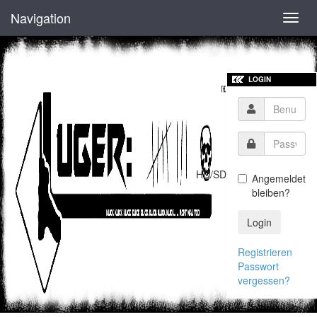
Navigation
Toggl
navig
LOGIN
HD/SD
Angemeldet
bleiben?
Login
Registrieren
Passwort
vergessen?