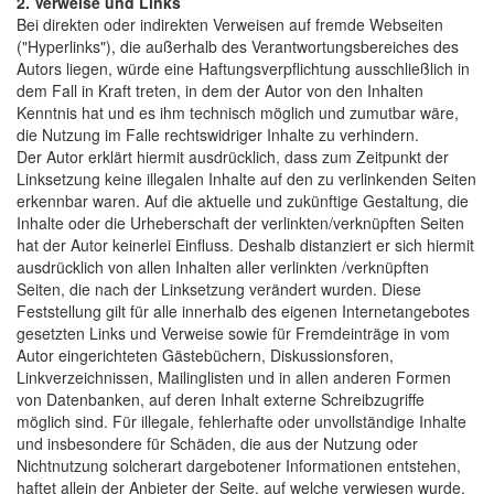
2. Verweise und Links
Bei direkten oder indirekten Verweisen auf fremde Webseiten
("Hyperlinks"), die außerhalb des Verantwortungsbereiches des
Autors liegen, würde eine Haftungsverpflichtung ausschließlich in
dem Fall in Kraft treten, in dem der Autor von den Inhalten
Kenntnis hat und es ihm technisch möglich und zumutbar wäre,
die Nutzung im Falle rechtswidriger Inhalte zu verhindern.
Der Autor erklärt hiermit ausdrücklich, dass zum Zeitpunkt der
Linksetzung keine illegalen Inhalte auf den zu verlinkenden Seiten
erkennbar waren. Auf die aktuelle und zukünftige Gestaltung, die
Inhalte oder die Urheberschaft der verlinkten/verknüpften Seiten
hat der Autor keinerlei Einfluss. Deshalb distanziert er sich hiermit
ausdrücklich von allen Inhalten aller verlinkten /verknüpften
Seiten, die nach der Linksetzung verändert wurden. Diese
Feststellung gilt für alle innerhalb des eigenen Internetangebotes
gesetzten Links und Verweise sowie für Fremdeinträge in vom
Autor eingerichteten Gästebüchern, Diskussionsforen,
Linkverzeichnissen, Mailinglisten und in allen anderen Formen
von Datenbanken, auf deren Inhalt externe Schreibzugriffe
möglich sind. Für illegale, fehlerhafte oder unvollständige Inhalte
und insbesondere für Schäden, die aus der Nutzung oder
Nichtnutzung solcherart dargebotener Informationen entstehen,
haftet allein der Anbieter der Seite, auf welche verwiesen wurde,