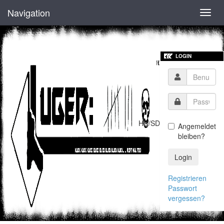
Navigation
Toggl
navig
LOGIN
HD/SD
Angemeldet
bleiben?
Login
Registrieren
Passwort
vergessen?