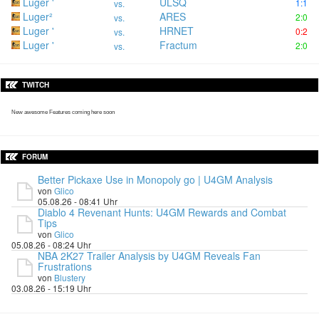
Luger '
ULSQ
1:1
vs.
Luger²
ARES
2:0
vs.
Luger '
HRNET
0:2
vs.
Luger '
Fractum
2:0
vs.
TWITCH
New awesome Features coming here soon
FORUM
Better Pickaxe Use in Monopoly go | U4GM Analysis
von
Glico
05.08.26 - 08:41 Uhr
Diablo 4 Revenant Hunts: U4GM Rewards and Combat
Tips
von
Glico
05.08.26 - 08:24 Uhr
NBA 2K27 Trailer Analysis by U4GM Reveals Fan
Frustrations
von
Blustery
03.08.26 - 15:19 Uhr