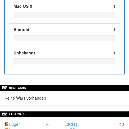
Mac OS X
1
Android
1
Unbekannt
1
NEXT WARS
Keine Wars vorhanden
LAST WARS
Luger²
L3CH |
0:2
vs.