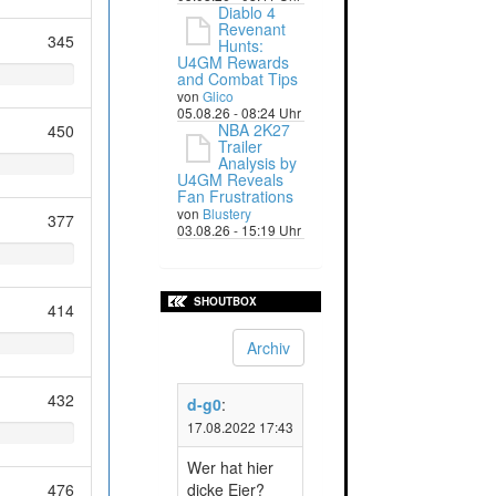
Diablo 4
Revenant
345
Hunts:
U4GM Rewards
and Combat Tips
von
Glico
05.08.26 - 08:24 Uhr
NBA 2K27
450
Trailer
Analysis by
U4GM Reveals
Fan Frustrations
von
Blustery
377
03.08.26 - 15:19 Uhr
SHOUTBOX
414
Archiv
432
d-g0
:
17.08.2022 17:43
Wer hat hier
476
dicke Eier?