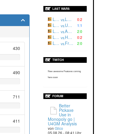
LAST WARS
Luger²
L3CH |
0:2
vs.
Luger '
ULSQ
1:1
vs.
Luger²
ARES
2:0
vs.
Luger '
HRNET
0:2
vs.
Luger '
Fractum
2:0
vs.
430
TWITCH
490
New awesome Features coming
here soon
711
FORUM
Better
Pickaxe
Use in
Monopoly go |
411
U4GM Analysis
von
Glico
05.08.26 - 08:41 Uhr