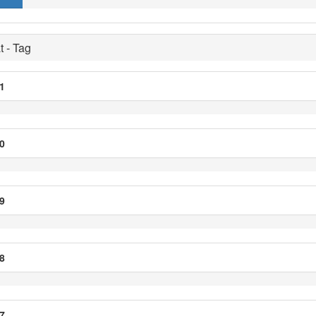
t - Tag
1
0
9
8
7