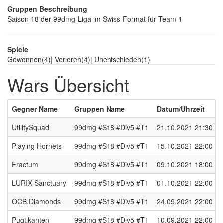
Gruppen Beschreibung
Saison 18 der 99dmg-Liga im Swiss-Format für Team 1
Spiele
Gewonnen
(4)
|
Verloren
(4)
|
Unentschieden
(1)
Wars Übersicht
Gegner Name
Gruppen Name
Datum/Uhrzeit
UtilitySquad
99dmg #S18 #Div5 #T1
21.10.2021 21:30
Playing Hornets
99dmg #S18 #Div5 #T1
15.10.2021 22:00
Fractum
99dmg #S18 #Div5 #T1
09.10.2021 18:00
LURIX Sanctuary
99dmg #S18 #Div5 #T1
01.10.2021 22:00
OCB.Diamonds
99dmg #S18 #Div5 #T1
24.09.2021 22:00
Pugtikanten
99dmg #S18 #Div5 #T1
10.09.2021 22:00