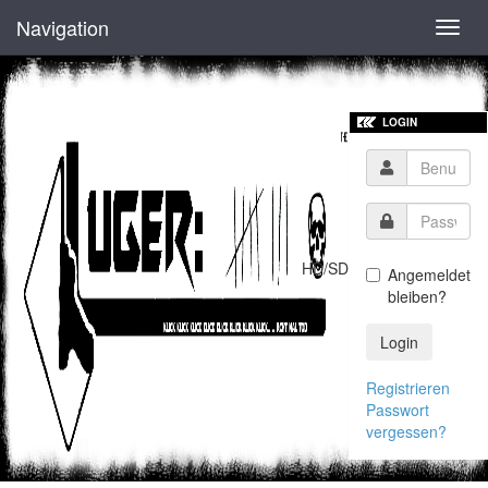
Navigation
Toggl
navig
LOGIN
HD/SD
Angemeldet
bleiben?
Login
Registrieren
Passwort
vergessen?