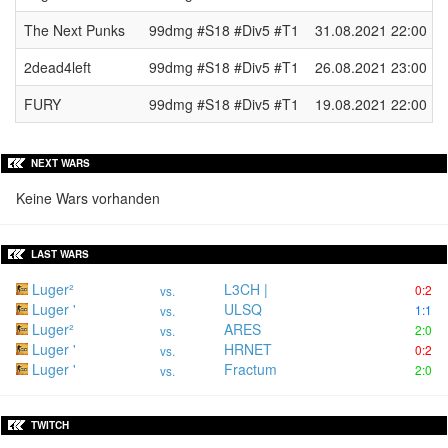
The Next Punks
99dmg #S18 #Div5 #T1
31.08.2021 22:00
2dead4left
99dmg #S18 #Div5 #T1
26.08.2021 23:00
FURY
99dmg #S18 #Div5 #T1
19.08.2021 22:00
NEXT WARS
Keine Wars vorhanden
LAST WARS
Luger²
L3CH |
0:2
vs.
Luger '
ULSQ
1:1
vs.
Luger²
ARES
2:0
vs.
Luger '
HRNET
0:2
vs.
Luger '
Fractum
2:0
vs.
TWITCH